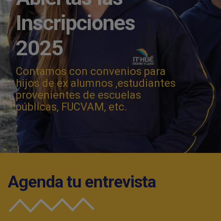
Inscripciones
2025
Contamos con convenios para
hijos de ex alumnos ,estudiantes
provenientes de escuelas
públicas, FUCVAM, etc.
Agenda tu entrevista