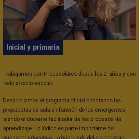
Inicial y primaria
Trabajamos con Preescolares desde los 2 años y con
todo el ciclo escolar.
Desarrollamos el programa oficial orientando las
propuestas de aula en función de los emergentes,
siendo el docente facilitador de los procesos de
aprendizaje. Lo lúdico es parte importante del
quehacer educativo. La búsqueda del aprendizaje